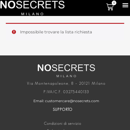
0
Impossibile trovare la lista richiesta
Via Montenapoleone, 8 – 20121 Milano
P.IVA/C.F. 03275440133
Email: customercare@nosecrets.com
SUPPORTO
Condizioni di servizio