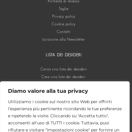
Richiesta di recesso
Taglie
Privacy policy
Cookie policy
Contatti
Iscrizione alla Newsletter
LISTA DEI DESIDERI
Cerca una lista dei desideri
Crea una lista dei desideri
Diamo valore alla tua privacy
SOCIAL
Utilizziamo i cookie sul nostro sito Web per offrirti
l'esperienza più pertinente ricordando le tue preferenze
e ripetendo le visite. Cliccando su "Accetta tutto",
acconsenti all'uso di TUTTI i cookie. Tuttavia, puoi
rifiutare e visitare "Impostazioni cookie" per fornire un