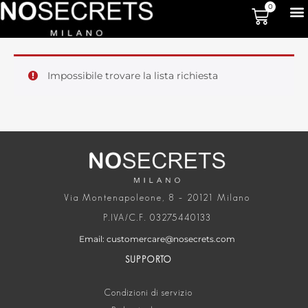
0
Impossibile trovare la lista richiesta
Via Montenapoleone, 8 – 20121 Milano
P.IVA/C.F. 03275440133
Email: customercare@nosecrets.com
SUPPORTO
Condizioni di servizio