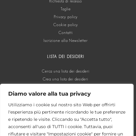
Richiesta di recesso
Taglie
Privacy policy
Cookie policy
Contatti
Iscrizione alla Newsletter
LISTA DEI DESIDERI
Cerca una lista dei desideri
Crea una lista dei desideri
Diamo valore alla tua privacy
SOCIAL
Utilizziamo i cookie sul nostro sito Web per offrirti
l'esperienza più pertinente ricordando le tue preferenze
e ripetendo le visite. Cliccando su "Accetta tutto",
acconsenti all'uso di TUTTI i cookie. Tuttavia, puoi
rifiutare e visitare "Impostazioni cookie" per fornire un