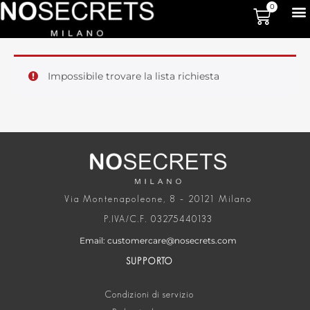
0
Impossibile trovare la lista richiesta
Via Montenapoleone, 8 – 20121 Milano
P.IVA/C.F. 03275440133
Email: customercare@nosecrets.com
SUPPORTO
Condizioni di servizio