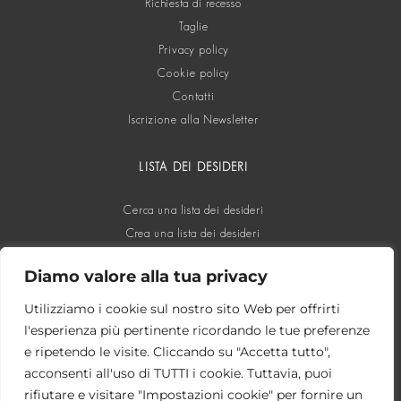
Richiesta di recesso
Taglie
Privacy policy
Cookie policy
Contatti
Iscrizione alla Newsletter
LISTA DEI DESIDERI
Cerca una lista dei desideri
Crea una lista dei desideri
Diamo valore alla tua privacy
SOCIAL
Utilizziamo i cookie sul nostro sito Web per offrirti
l'esperienza più pertinente ricordando le tue preferenze
e ripetendo le visite. Cliccando su "Accetta tutto",
acconsenti all'uso di TUTTI i cookie. Tuttavia, puoi
rifiutare e visitare "Impostazioni cookie" per fornire un