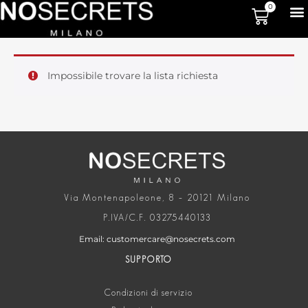
0
Impossibile trovare la lista richiesta
Via Montenapoleone, 8 – 20121 Milano
P.IVA/C.F. 03275440133
Email: customercare@nosecrets.com
SUPPORTO
Condizioni di servizio