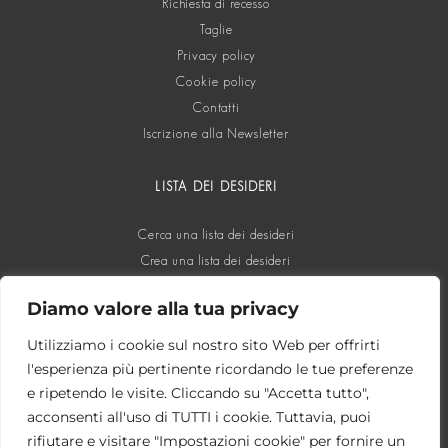
Richiesta di recesso
Taglie
Privacy policy
Cookie policy
Contatti
Iscrizione alla Newsletter
LISTA DEI DESIDERI
Cerca una lista dei desideri
Crea una lista dei desideri
Diamo valore alla tua privacy
SOCIAL
Utilizziamo i cookie sul nostro sito Web per offrirti
l'esperienza più pertinente ricordando le tue preferenze
e ripetendo le visite. Cliccando su "Accetta tutto",
acconsenti all'uso di TUTTI i cookie. Tuttavia, puoi
rifiutare e visitare "Impostazioni cookie" per fornire un