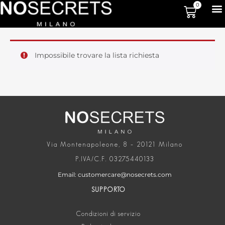
0
Impossibile trovare la lista richiesta
Via Montenapoleone, 8 – 20121 Milano
P.IVA/C.F. 03275440133
Email: customercare@nosecrets.com
SUPPORTO
Condizioni di servizio