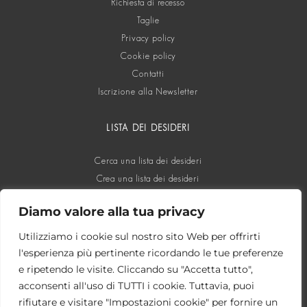
Richiesta di recesso
Taglie
Privacy policy
Cookie policy
Contatti
Iscrizione alla Newsletter
LISTA DEI DESIDERI
Cerca una lista dei desideri
Crea una lista dei desideri
Diamo valore alla tua privacy
SOCIAL
Utilizziamo i cookie sul nostro sito Web per offrirti
l'esperienza più pertinente ricordando le tue preferenze
e ripetendo le visite. Cliccando su "Accetta tutto",
acconsenti all'uso di TUTTI i cookie. Tuttavia, puoi
rifiutare e visitare "Impostazioni cookie" per fornire un