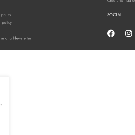
Crea una lista d
 policy
SOCIAL
 policy
ti
one alla Newsletter
e