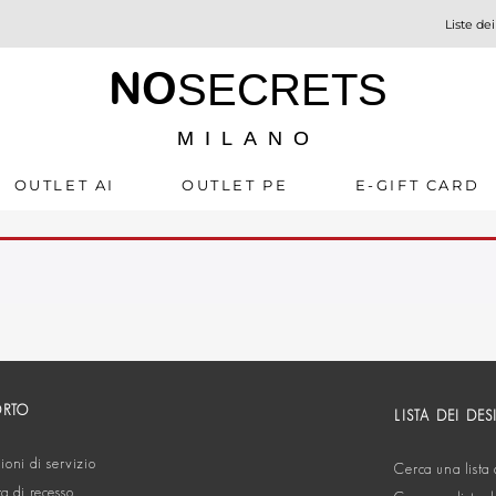
Liste dei
NO
SECRETS
MILANO
OUTLET AI
OUTLET PE
E-GIFT CARD
ORTO
LISTA DEI DES
oni di servizio
Cerca una lista 
ta di recesso