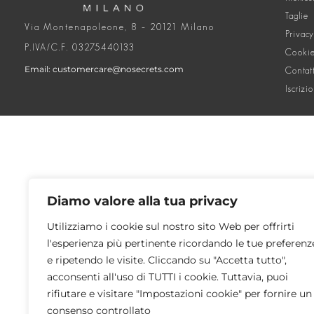
Taglie
Via Montenapoleone, 8 – 20121 Milano
Privacy
P.IVA/C.F. 03275440133
Cookie
Email: customercare@nosecrets.com
Contat
Iscrizi
Diamo valore alla tua privacy
Utilizziamo i cookie sul nostro sito Web per offrirti
l'esperienza più pertinente ricordando le tue preferenz
e ripetendo le visite. Cliccando su "Accetta tutto",
acconsenti all'uso di TUTTI i cookie. Tuttavia, puoi
rifiutare e visitare "Impostazioni cookie" per fornire un
consenso controllato