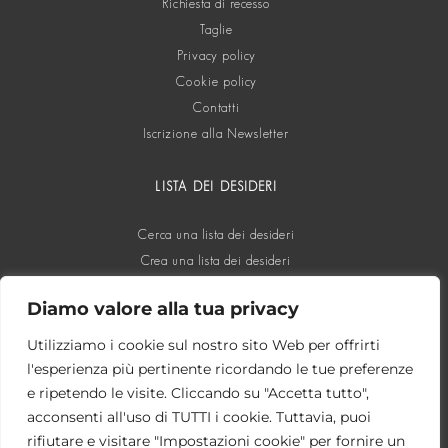
Richiesta di recesso
Taglie
Privacy policy
Cookie policy
Contatti
Iscrizione alla Newsletter
LISTA DEI DESIDERI
Cerca una lista dei desideri
Crea una lista dei desideri
Diamo valore alla tua privacy
SOCIAL
Utilizziamo i cookie sul nostro sito Web per offrirti
l'esperienza più pertinente ricordando le tue preferenze
e ripetendo le visite. Cliccando su "Accetta tutto",
acconsenti all'uso di TUTTI i cookie. Tuttavia, puoi
rifiutare e visitare "Impostazioni cookie" per fornire un