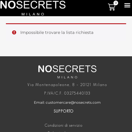
0
Impossibile trovare la lista richiesta
Via Montenapoleone, 8 – 20121 Milano
P.IVA/C.F. 03275440133
Email: customercare@nosecrets.com
SUPPORTO
Condizioni di servizio