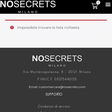
0
Impossibile trovare la lista richiesta
Via Montenapoleone, 8 – 20121 Milano
P.IVA/C.F. 03275440133
Email: customercare@nosecrets.com
SUPPORTO
Condizioni di servizio