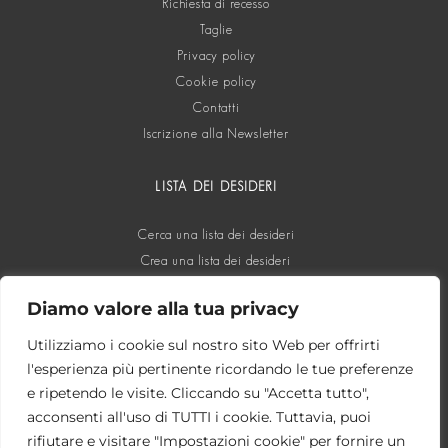
Richiesta di recesso
Taglie
Privacy policy
Cookie policy
Contatti
Iscrizione alla Newsletter
LISTA DEI DESIDERI
Cerca una lista dei desideri
Crea una lista dei desideri
Diamo valore alla tua privacy
SOCIAL
Utilizziamo i cookie sul nostro sito Web per offrirti
l'esperienza più pertinente ricordando le tue preferenze
e ripetendo le visite. Cliccando su "Accetta tutto",
acconsenti all'uso di TUTTI i cookie. Tuttavia, puoi
rifiutare e visitare "Impostazioni cookie" per fornire un