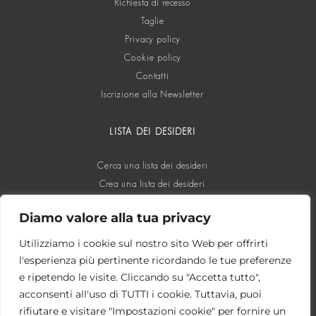
Richiesta di recesso
Taglie
Privacy policy
Cookie policy
Contatti
Iscrizione alla Newsletter
LISTA DEI DESIDERI
Cerca una lista dei desideri
Crea una lista dei desideri
Diamo valore alla tua privacy
SOCIAL
Utilizziamo i cookie sul nostro sito Web per offrirti
l'esperienza più pertinente ricordando le tue preferenze
e ripetendo le visite. Cliccando su "Accetta tutto",
acconsenti all'uso di TUTTI i cookie. Tuttavia, puoi
rifiutare e visitare "Impostazioni cookie" per fornire un