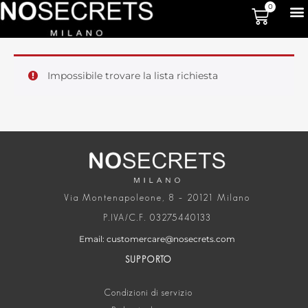
0
Impossibile trovare la lista richiesta
Via Montenapoleone, 8 – 20121 Milano
P.IVA/C.F. 03275440133
Email: customercare@nosecrets.com
SUPPORTO
Condizioni di servizio