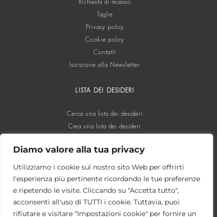
Richiesta di recesso
Taglie
Privacy policy
Cookie policy
Contatti
Iscrizione alla Newsletter
LISTA DEI DESIDERI
Cerca una lista dei desideri
Crea una lista dei desideri
Diamo valore alla tua privacy
SOCIAL
Utilizziamo i cookie sul nostro sito Web per offrirti
l'esperienza più pertinente ricordando le tue preferenze
e ripetendo le visite. Cliccando su "Accetta tutto",
acconsenti all'uso di TUTTI i cookie. Tuttavia, puoi
rifiutare e visitare "Impostazioni cookie" per fornire un