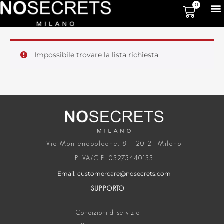
0
Impossibile trovare la lista richiesta
Via Montenapoleone, 8 – 20121 Milano
P.IVA/C.F. 03275440133
Email: customercare@nosecrets.com
SUPPORTO
Condizioni di servizio