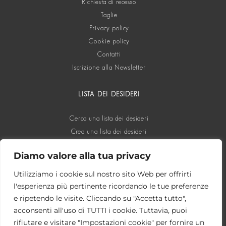
Richiesta di recesso
Taglie
Privacy policy
Cookie policy
Contatti
Iscrizione alla Newsletter
LISTA DEI DESIDERI
Cerca una lista dei desideri
Crea una lista dei desideri
Diamo valore alla tua privacy
SOCIAL
Utilizziamo i cookie sul nostro sito Web per offrirti
l'esperienza più pertinente ricordando le tue preferenze
e ripetendo le visite. Cliccando su "Accetta tutto",
acconsenti all'uso di TUTTI i cookie. Tuttavia, puoi
rifiutare e visitare "Impostazioni cookie" per fornire un