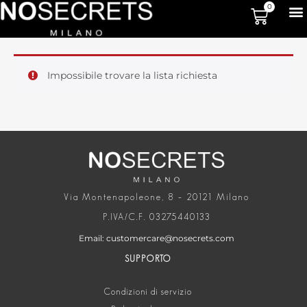
0
Impossibile trovare la lista richiesta
Via Montenapoleone, 8 – 20121 Milano
P.IVA/C.F. 03275440133
Email: customercare@nosecrets.com
SUPPORTO
Condizioni di servizio