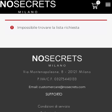
0
Impossibile trovare la lista richiesta
Via Montenapoleone, 8 – 20121 Milano
P.IVA/C.F. 03275440133
Email: customercare@nosecrets.com
SUPPORTO
Condizioni di servizio