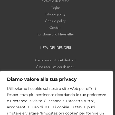
Richiesta di recesso
Taglie
Privacy policy
Cookie policy
Contatti
Iscrizione alla Newsletter
LISTA DEI DESIDERI
Cerca una lista dei desideri
Crea una lista dei desideri
Diamo valore alla tua privacy
SOCIAL
Utilizziamo i cookie sul nostro sito Web per offrirti
l'esperienza più pertinente ricordando le tue preferenze
e ripetendo le visite. Cliccando su "Accetta tutto",
acconsenti all'uso di TUTTI i cookie. Tuttavia, puoi
rifiutare e visitare "Impostazioni cookie" per fornire un