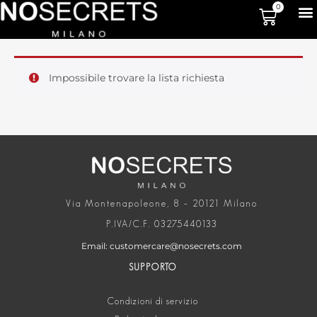
0
Impossibile trovare la lista richiesta
Via Montenapoleone, 8 – 20121 Milano
P.IVA/C.F. 03275440133
Email: customercare@nosecrets.com
SUPPORTO
Condizioni di servizio