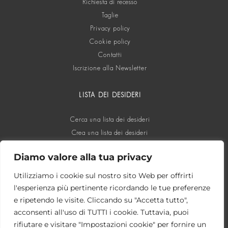
Richiesta di recesso
Taglie
Privacy policy
Cookie policy
Contatti
Iscrizione alla Newsletter
LISTA DEI DESIDERI
Cerca una lista dei desideri
Crea una lista dei desideri
Diamo valore alla tua privacy
SOCIAL
Utilizziamo i cookie sul nostro sito Web per offrirti
l'esperienza più pertinente ricordando le tue preferenze
e ripetendo le visite. Cliccando su "Accetta tutto",
acconsenti all'uso di TUTTI i cookie. Tuttavia, puoi
rifiutare e visitare "Impostazioni cookie" per fornire un