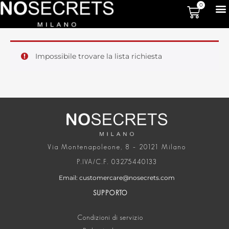
0
Impossibile trovare la lista richiesta
Via Montenapoleone, 8 – 20121 Milano
P.IVA/C.F. 03275440133
Email: customercare@nosecrets.com
SUPPORTO
Condizioni di servizio