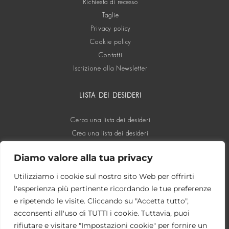
Richiesta di recesso
Taglie
Privacy policy
Cookie policy
Contatti
Iscrizione alla Newsletter
LISTA DEI DESIDERI
Cerca una lista dei desideri
Crea una lista dei desideri
Diamo valore alla tua privacy
SOCIAL
Utilizziamo i cookie sul nostro sito Web per offrirti
l'esperienza più pertinente ricordando le tue preferenze
e ripetendo le visite. Cliccando su "Accetta tutto",
acconsenti all'uso di TUTTI i cookie. Tuttavia, puoi
rifiutare e visitare "Impostazioni cookie" per fornire un