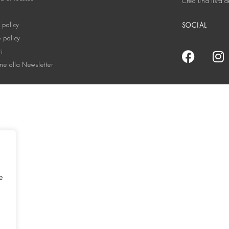
Crea una lista d
 policy
SOCIAL
 policy
ti
one alla Newsletter
e