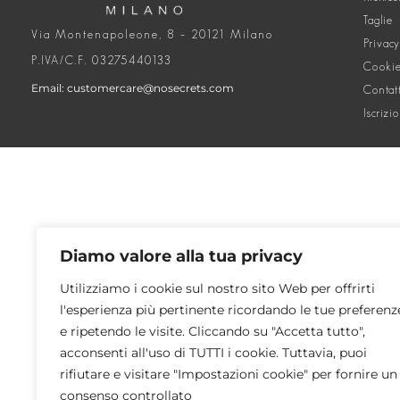
Taglie
Via Montenapoleone, 8 – 20121 Milano
Privacy
P.IVA/C.F. 03275440133
Cookie
Email: customercare@nosecrets.com
Contat
Iscrizi
Diamo valore alla tua privacy
Utilizziamo i cookie sul nostro sito Web per offrirti
l'esperienza più pertinente ricordando le tue preferenz
e ripetendo le visite. Cliccando su "Accetta tutto",
acconsenti all'uso di TUTTI i cookie. Tuttavia, puoi
rifiutare e visitare "Impostazioni cookie" per fornire un
consenso controllato