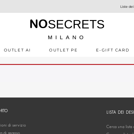
Liste dei
NO
SECRETS
MILANO
OUTLET AI
OUTLET PE
E-GIFT CARD
ORTO
LISTA DEI DES
oni di servizio
Cerca una lista 
ta di recesso