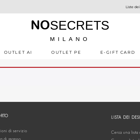
Liste dei
NO
SECRETS
MILANO
OUTLET AI
OUTLET PE
E-GIFT CARD
ORTO
LISTA DEI DES
oni di servizio
Cerca una lista 
ta di recesso