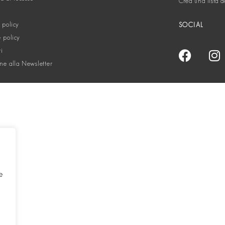
Crea una lista d
 policy
SOCIAL
 policy
ti
one alla Newsletter
e