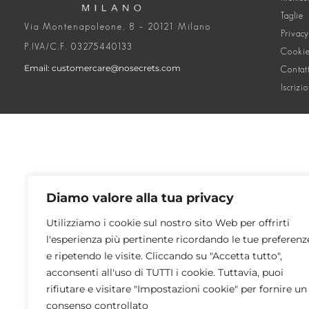
Taglie
Via Montenapoleone, 8 – 20121 Milano
Privacy
P.IVA/C.F. 03275440133
Cookie
Email: customercare@nosecrets.com
Contat
Iscrizi
Diamo valore alla tua privacy
Utilizziamo i cookie sul nostro sito Web per offrirti
l'esperienza più pertinente ricordando le tue preferenz
e ripetendo le visite. Cliccando su "Accetta tutto",
acconsenti all'uso di TUTTI i cookie. Tuttavia, puoi
rifiutare e visitare "Impostazioni cookie" per fornire un
consenso controllato