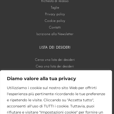
Richiesta di recesso
Taglie
Privacy policy
Cookie policy
Contatti
Iscrizione alla Newsletter
LISTA DEI DESIDERI
Cerca una lista dei desideri
Crea una lista dei desideri
Diamo valore alla tua privacy
SOCIAL
Utilizziamo i cookie sul nostro sito Web per offrirti
l'esperienza più pertinente ricordando le tue preferenze
e ripetendo le visite. Cliccando su "Accetta tutto",
acconsenti all'uso di TUTTI i cookie. Tuttavia, puoi
rifiutare e visitare "Impostazioni cookie" per fornire un