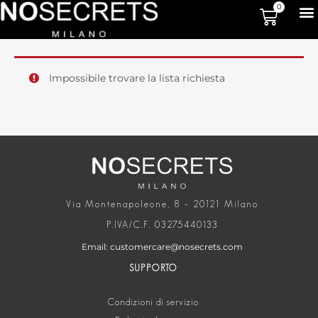
0
Impossibile trovare la lista richiesta
Via Montenapoleone, 8 – 20121 Milano
P.IVA/C.F. 03275440133
Email: customercare@nosecrets.com
SUPPORTO
Condizioni di servizio