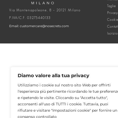
Taglie
Via Montenapoleone, 8 – 20121 Milano
Privacy
P.IVA/C.F. 03275440133
Cookie
Email: customercare@nosecrets.com
Contat
Iscrizi
Diamo valore alla tua privacy
Utilizziamo i cookie sul nostro sito Web per offrirti
l'esperienza più pertinente ricordando le tue preferenz
e ripetendo le visite. Cliccando su "Accetta tutto",
acconsenti all'uso di TUTTI i cookie. Tuttavia, puoi
rifiutare e visitare "Impostazioni cookie" per fornire un
consenso controllato