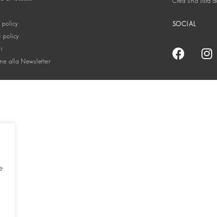
Crea una lista d
 policy
SOCIAL
 policy
ti
one alla Newsletter
e