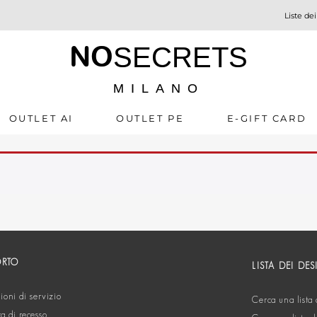
Liste dei
NO
SECRETS
MILANO
OUTLET AI
OUTLET PE
E-GIFT CARD
ORTO
LISTA DEI DES
oni di servizio
Cerca una lista 
ta di recesso