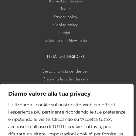
Richiesta di recesso
Taglie
Privacy policy
Cookie policy
Contatti
Iscrizione alla Newsletter
LISTA DEI DESIDERI
Cerca una lista dei desideri
Crea una lista dei desideri
Diamo valore alla tua privacy
SOCIAL
Utilizziamo i cookie sul nostro sito Web per offrirti
l'esperienza più pertinente ricordando le tue preferenze
e ripetendo le visite. Cliccando su "Accetta tutto",
acconsenti all'uso di TUTTI i cookie. Tuttavia, puoi
rifiutare e visitare "Impostazioni cookie" per fornire un