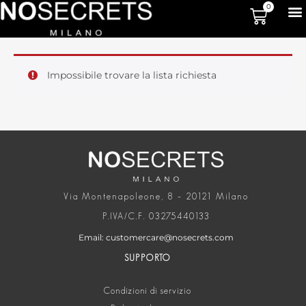
0
Impossibile trovare la lista richiesta
Via Montenapoleone, 8 – 20121 Milano
P.IVA/C.F. 03275440133
Email: customercare@nosecrets.com
SUPPORTO
Condizioni di servizio