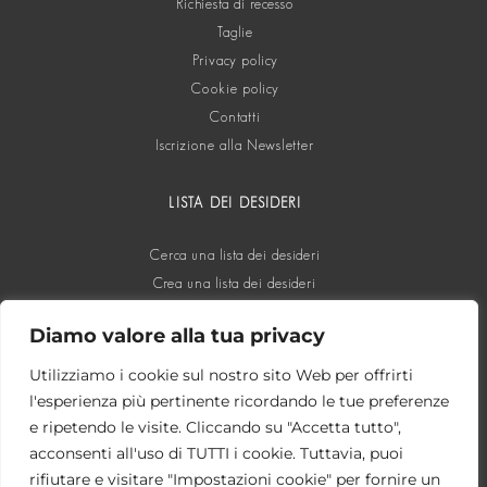
Richiesta di recesso
Taglie
Privacy policy
Cookie policy
Contatti
Iscrizione alla Newsletter
LISTA DEI DESIDERI
Cerca una lista dei desideri
Crea una lista dei desideri
Diamo valore alla tua privacy
SOCIAL
Utilizziamo i cookie sul nostro sito Web per offrirti
l'esperienza più pertinente ricordando le tue preferenze
e ripetendo le visite. Cliccando su "Accetta tutto",
acconsenti all'uso di TUTTI i cookie. Tuttavia, puoi
rifiutare e visitare "Impostazioni cookie" per fornire un