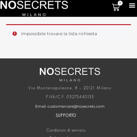
0
Impossibile trovare la lista richiesta
Via Montenapoleone, 8 – 20121 Milano
P.IVA/C.F. 03275440133
Email: customercare@nosecrets.com
SUPPORTO
Condizioni di servizio