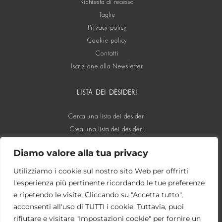
Richiesta di recesso
Taglie
Privacy policy
Cookie policy
Contatti
Iscrizione alla Newsletter
LISTA DEI DESIDERI
Cerca una lista dei desideri
Crea una lista dei desideri
Diamo valore alla tua privacy
SOCIAL
Utilizziamo i cookie sul nostro sito Web per offrirti
l'esperienza più pertinente ricordando le tue preferenze
e ripetendo le visite. Cliccando su "Accetta tutto",
acconsenti all'uso di TUTTI i cookie. Tuttavia, puoi
rifiutare e visitare "Impostazioni cookie" per fornire un