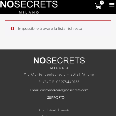
0
Impossibile trovare la lista richiesta
Via Montenapoleone, 8 – 20121 Milano
P.IVA/C.F. 03275440133
Email: customercare@nosecrets.com
SUPPORTO
Condizioni di servizio