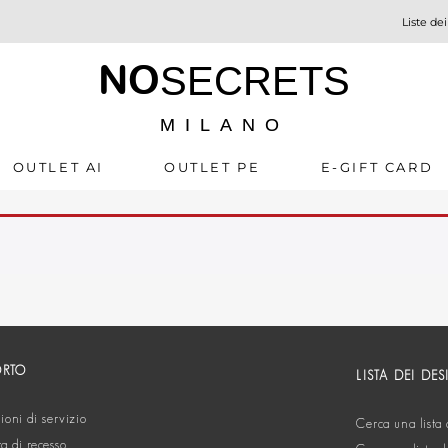
Liste dei
NO
SECRETS
MILANO
OUTLET AI
OUTLET PE
E-GIFT CARD
ORTO
LISTA DEI DES
oni di servizio
Cerca una lista 
ta di recesso