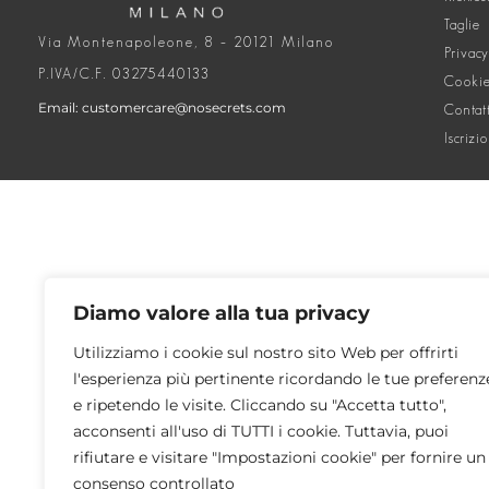
Taglie
Via Montenapoleone, 8 – 20121 Milano
Privacy
P.IVA/C.F. 03275440133
Cookie
Email: customercare@nosecrets.com
Contat
Iscrizi
Diamo valore alla tua privacy
Utilizziamo i cookie sul nostro sito Web per offrirti
l'esperienza più pertinente ricordando le tue preferenz
e ripetendo le visite. Cliccando su "Accetta tutto",
acconsenti all'uso di TUTTI i cookie. Tuttavia, puoi
rifiutare e visitare "Impostazioni cookie" per fornire un
consenso controllato