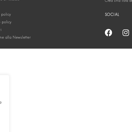
Crea una lista d
 policy
SOCIAL
 policy
ti
one alla Newsletter
e