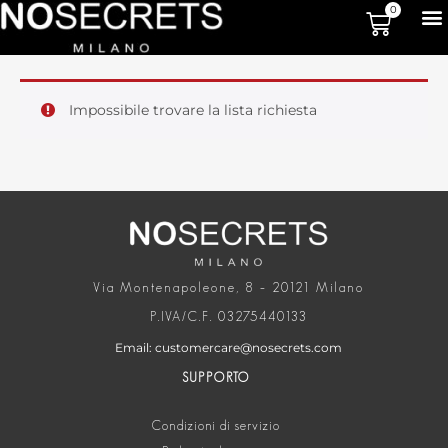
0
Impossibile trovare la lista richiesta
Via Montenapoleone, 8 – 20121 Milano
P.IVA/C.F. 03275440133
Email: customercare@nosecrets.com
SUPPORTO
Condizioni di servizio