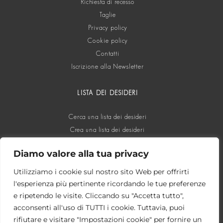
Richiesta di recesso
Taglie
Privacy policy
Cookie policy
Contatti
Iscrizione alla Newsletter
LISTA DEI DESIDERI
Cerca una lista dei desideri
Crea una lista dei desideri
Diamo valore alla tua privacy
SOCIAL
Utilizziamo i cookie sul nostro sito Web per offrirti
l'esperienza più pertinente ricordando le tue preferenze
e ripetendo le visite. Cliccando su "Accetta tutto",
acconsenti all'uso di TUTTI i cookie. Tuttavia, puoi
rifiutare e visitare "Impostazioni cookie" per fornire un