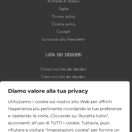
Richiesta di recesso
Taglie
Privacy policy
Cookie policy
Contatti
Iscrizione alla Newsletter
LISTA DEI DESIDERI
Cerca una lista dei desideri
Crea una lista dei desideri
Diamo valore alla tua privacy
SOCIAL
Utilizziamo i cookie sul nostro sito Web per offrirti
l'esperienza più pertinente ricordando le tue preferenze
e ripetendo le visite. Cliccando su "Accetta tutto",
acconsenti all'uso di TUTTI i cookie. Tuttavia, puoi
rifiutare e visitare "Impostazioni cookie" per fornire un