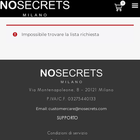
0
Impossibile trovare la lista richiesta
Via Montenapoleone, 8 – 20121 Milano
P.IVA/C.F. 03275440133
Email: customercare@nosecrets.com
SUPPORTO
Condizioni di servizio