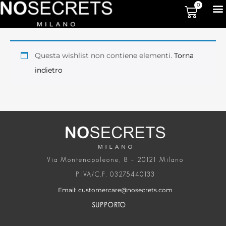
0
Questa wishlist non contiene elementi.
Torna
indietro
Via Montenapoleone, 8 – 20121 Milano
P.IVA/C.F. 03275440133
Email: customercare@nosecrets.com
SUPPORTO