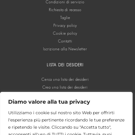
Condizioni di servizio
Richiesta di recesso
Taglie
Privacy policy
Cookie policy
Contatti
Iscrizione alla Newsletter
LISTA DEI DESIDERI
Cerca una lista dei desideri
Crea una lista dei desideri
Diamo valore alla tua privacy
SOCIAL
Utilizziamo i cookie sul nostro sito Web per offrirti
l'esperienza più pertinente ricordando le tue preferenze
e ripetendo le visite. Cliccando su "Accetta tutto",
acconsenti all'uso di TUTTI i cookie. Tuttavia, puoi