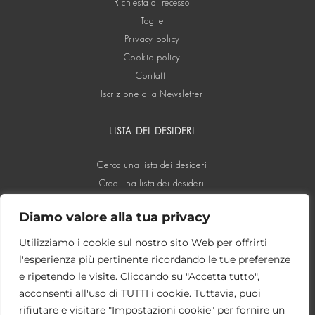
Richiesta di recesso
Taglie
Privacy policy
Cookie policy
Contatti
Iscrizione alla Newsletter
LISTA DEI DESIDERI
Cerca una lista dei desideri
Crea una lista dei desideri
Diamo valore alla tua privacy
SOCIAL
Utilizziamo i cookie sul nostro sito Web per offrirti
l'esperienza più pertinente ricordando le tue preferenze
e ripetendo le visite. Cliccando su "Accetta tutto",
acconsenti all'uso di TUTTI i cookie. Tuttavia, puoi
rifiutare e visitare "Impostazioni cookie" per fornire un