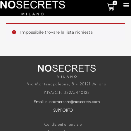
0
Impossibile trovare la lista richiesta
Via Montenapoleone, 8 – 20121 Milano
P.IVA/C.F. 03275440133
Email: customercare@nosecrets.com
SUPPORTO
Condizioni di servizio