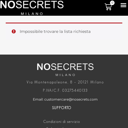
0
Impossibile trovare la lista richiesta
Via Montenapoleone, 8 – 20121 Milano
P.IVA/C.F. 03275440133
Email: customercare@nosecrets.com
SUPPORTO
Condizioni di servizio