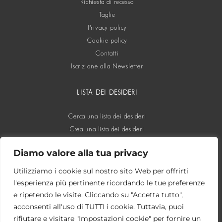
Richiesta di recesso
Taglie
Privacy policy
Cookie policy
Contatti
Iscrizione alla Newsletter
LISTA DEI DESIDERI
Cerca una lista dei desideri
Crea una lista dei desideri
Diamo valore alla tua privacy
SOCIAL
Utilizziamo i cookie sul nostro sito Web per offrirti
l'esperienza più pertinente ricordando le tue preferenze
e ripetendo le visite. Cliccando su "Accetta tutto",
acconsenti all'uso di TUTTI i cookie. Tuttavia, puoi
rifiutare e visitare "Impostazioni cookie" per fornire un