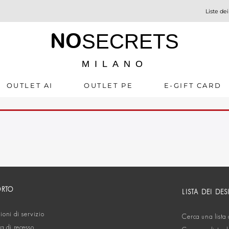
Liste dei
NO
SECRETS
MILANO
OUTLET AI
OUTLET PE
E-GIFT CARD
ORTO
LISTA DEI DES
oni di servizio
Cerca una lista 
ta di recesso