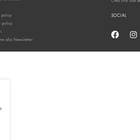
Crea una lista d
 policy
SOCIAL
 policy
ti
one alla Newsletter
e