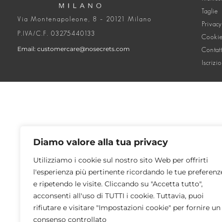
Taglie
Via Montenapoleone, 8 – 20121 Milano
Privacy
P.IVA/C.F. 03275440133
Cookie
Email: customercare@nosecrets.com
Contat
Iscrizi
Diamo valore alla tua privacy
Utilizziamo i cookie sul nostro sito Web per offrirti
l'esperienza più pertinente ricordando le tue preferenz
e ripetendo le visite. Cliccando su "Accetta tutto",
acconsenti all'uso di TUTTI i cookie. Tuttavia, puoi
rifiutare e visitare "Impostazioni cookie" per fornire un
consenso controllato