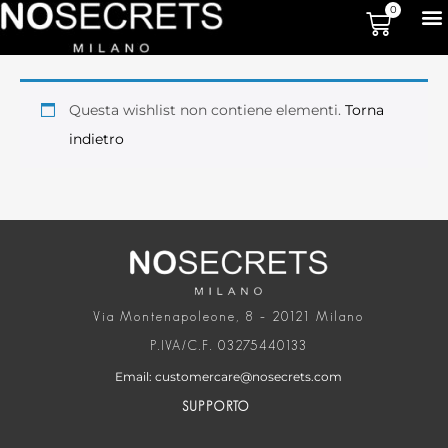
0
Questa wishlist non contiene elementi.
Torna
indietro
Via Montenapoleone, 8 – 20121 Milano
P.IVA/C.F. 03275440133
Email: customercare@nosecrets.com
SUPPORTO