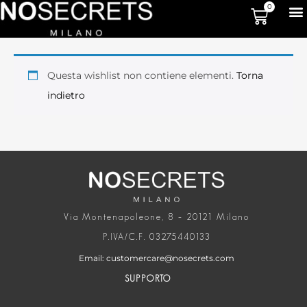
0
Questa wishlist non contiene elementi.
Torna
indietro
Via Montenapoleone, 8 – 20121 Milano
P.IVA/C.F. 03275440133
Email: customercare@nosecrets.com
SUPPORTO