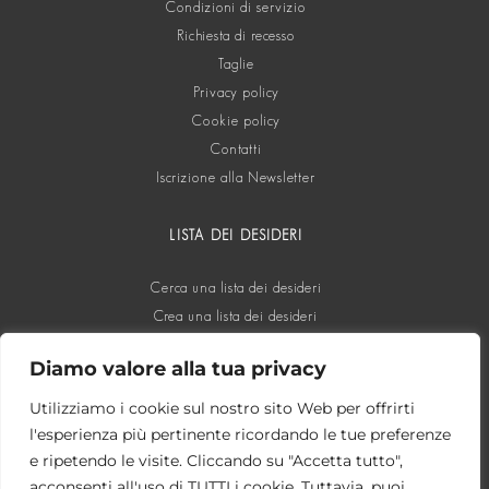
Condizioni di servizio
Richiesta di recesso
Taglie
Privacy policy
Cookie policy
Contatti
Iscrizione alla Newsletter
LISTA DEI DESIDERI
Cerca una lista dei desideri
Crea una lista dei desideri
Diamo valore alla tua privacy
SOCIAL
Utilizziamo i cookie sul nostro sito Web per offrirti
l'esperienza più pertinente ricordando le tue preferenze
e ripetendo le visite. Cliccando su "Accetta tutto",
acconsenti all'uso di TUTTI i cookie. Tuttavia, puoi