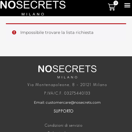
0
Impossibile trovare la lista richiesta
Via Montenapoleone, 8 – 20121 Milano
P.IVA/C.F. 03275440133
Email: customercare@nosecrets.com
SUPPORTO
Condizioni di servizio