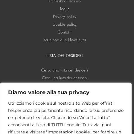
Richiesta di recesso
Taglie
Privacy policy
Cookie policy
Contatti
Iscrizione alla Newsletter
LISTA DEI DESIDERI
Cerca una lista dei desideri
Crea una lista dei desideri
Diamo valore alla tua privacy
SOCIAL
Utilizziamo i cookie sul nostro sito Web per offrirti
l'esperienza più pertinente ricordando le tue preferenze
e ripetendo le visite. Cliccando su "Accetta tutto",
acconsenti all'uso di TUTTI i cookie. Tuttavia, puoi
rifiutare e visitare "Impostazioni cookie" per fornire un