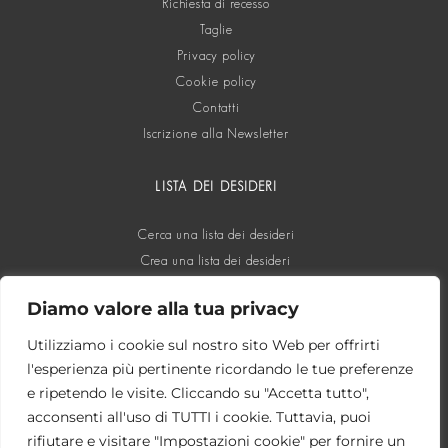
Richiesta di recesso
Taglie
Privacy policy
Cookie policy
Contatti
Iscrizione alla Newsletter
LISTA DEI DESIDERI
Cerca una lista dei desideri
Crea una lista dei desideri
Diamo valore alla tua privacy
SOCIAL
Utilizziamo i cookie sul nostro sito Web per offrirti
l'esperienza più pertinente ricordando le tue preferenze
e ripetendo le visite. Cliccando su "Accetta tutto",
acconsenti all'uso di TUTTI i cookie. Tuttavia, puoi
rifiutare e visitare "Impostazioni cookie" per fornire un