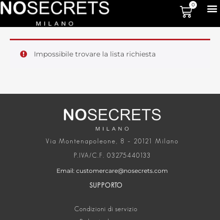
0
Impossibile trovare la lista richiesta
Via Montenapoleone, 8 – 20121 Milano
P.IVA/C.F. 03275440133
Email: customercare@nosecrets.com
SUPPORTO
Condizioni di servizio