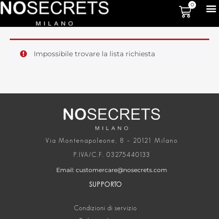
0
Impossibile trovare la lista richiesta
Via Montenapoleone, 8 – 20121 Milano
P.IVA/C.F. 03275440133
Email: customercare@nosecrets.com
SUPPORTO
Condizioni di servizio