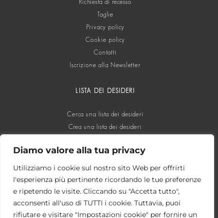
Richiesta di recesso
Taglie
Privacy policy
Cookie policy
Contatti
Iscrizione alla Newsletter
LISTA DEI DESIDERI
Cerca una lista dei desideri
Crea una lista dei desideri
Diamo valore alla tua privacy
SOCIAL
Utilizziamo i cookie sul nostro sito Web per offrirti
l'esperienza più pertinente ricordando le tue preferenze
e ripetendo le visite. Cliccando su "Accetta tutto",
acconsenti all'uso di TUTTI i cookie. Tuttavia, puoi
rifiutare e visitare "Impostazioni cookie" per fornire un