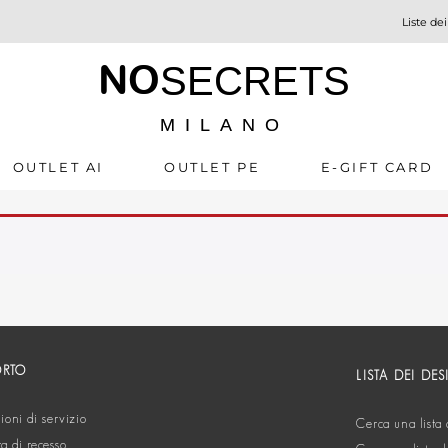
Liste dei
NO
SECRETS
MILANO
OUTLET AI
OUTLET PE
E-GIFT CARD
ORTO
LISTA DEI DES
oni di servizio
Cerca una lista 
ta di recesso