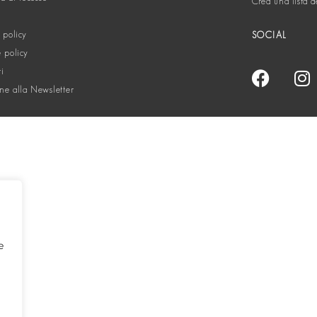
Crea una lista d
 policy
SOCIAL
 policy
ti
one alla Newsletter
e