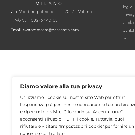
Taglie
Via Montenapoleone, 8 – 20121 Milano
Privacy
P.IVA/C.F. 03275440133
Cookie
Email: customercare@nosecrets.com
Contat
Iscrizi
Diamo valore alla tua privacy
Utilizziamo i cookie sul nostro sito Web per offrirti
l'esperienza più pertinente ricordando le tue preferenz
e ripetendo le visite. Cliccando su "Accetta tutto",
acconsenti all'uso di TUTTI i cookie. Tuttavia, puoi
rifiutare e visitare "Impostazioni cookie" per fornire un
consenso controllato