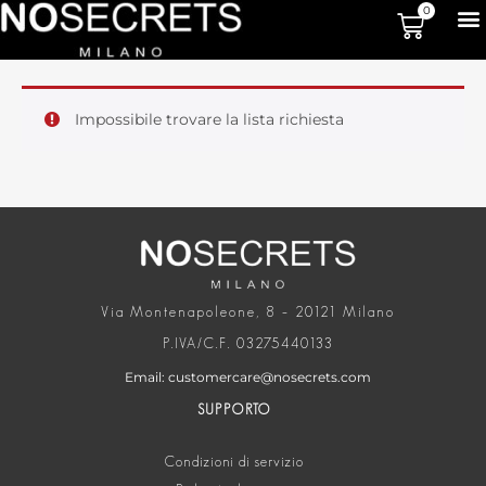
0
Impossibile trovare la lista richiesta
Via Montenapoleone, 8 – 20121 Milano
P.IVA/C.F. 03275440133
Email: customercare@nosecrets.com
SUPPORTO
Condizioni di servizio