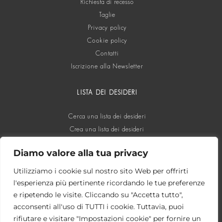
Richiesta di recesso
Taglie
Privacy policy
Cookie policy
Contatti
Iscrizione alla Newsletter
LISTA DEI DESIDERI
Cerca una lista dei desideri
Crea una lista dei desideri
Diamo valore alla tua privacy
SOCIAL
Utilizziamo i cookie sul nostro sito Web per offrirti
l'esperienza più pertinente ricordando le tue preferenze
e ripetendo le visite. Cliccando su "Accetta tutto",
acconsenti all'uso di TUTTI i cookie. Tuttavia, puoi
rifiutare e visitare "Impostazioni cookie" per fornire un