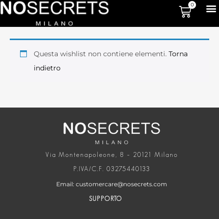
0
Questa wishlist non contiene elementi.
Torna
indietro
Via Montenapoleone, 8 – 20121 Milano
P.IVA/C.F. 03275440133
Email: customercare@nosecrets.com
SUPPORTO