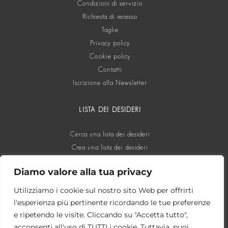
Condizioni di servizio
Richiesta di recesso
Taglie
Privacy policy
Cookie policy
Contatti
Iscrizione alla Newsletter
LISTA DEI DESIDERI
Cerca una lista dei desideri
Crea una lista dei desideri
Diamo valore alla tua privacy
SOCIAL
Utilizziamo i cookie sul nostro sito Web per offrirti
l'esperienza più pertinente ricordando le tue preferenze
e ripetendo le visite. Cliccando su "Accetta tutto",
acconsenti all'uso di TUTTI i cookie. Tuttavia, puoi