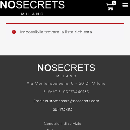
0
Impossibile trovare la lista richiesta
Via Montenapoleone, 8 – 20121 Milano
P.IVA/C.F. 03275440133
Email: customercare@nosecrets.com
SUPPORTO
Condizioni di servizio