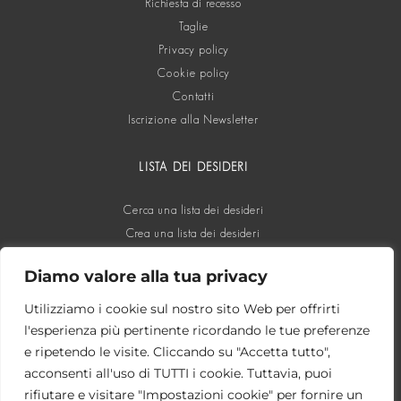
Richiesta di recesso
Taglie
Privacy policy
Cookie policy
Contatti
Iscrizione alla Newsletter
LISTA DEI DESIDERI
Cerca una lista dei desideri
Crea una lista dei desideri
Diamo valore alla tua privacy
SOCIAL
Utilizziamo i cookie sul nostro sito Web per offrirti
l'esperienza più pertinente ricordando le tue preferenze
e ripetendo le visite. Cliccando su "Accetta tutto",
acconsenti all'uso di TUTTI i cookie. Tuttavia, puoi
rifiutare e visitare "Impostazioni cookie" per fornire un