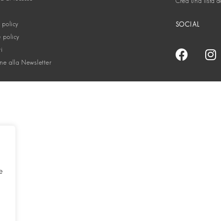
Crea una lista d
 policy
SOCIAL
 policy
ti
one alla Newsletter
e