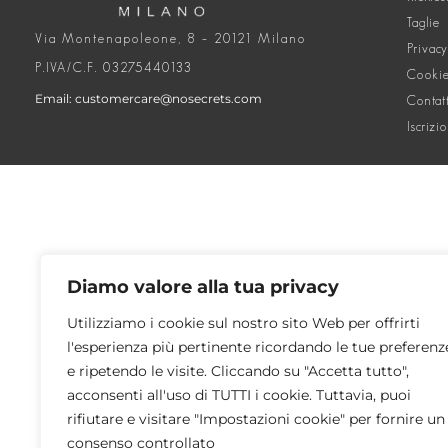
Taglie
Via Montenapoleone, 8 – 20121 Milano
Privacy
P.IVA/C.F. 03275440133
Cookie
Email: customercare@nosecrets.com
Contat
Iscrizi
Diamo valore alla tua privacy
Utilizziamo i cookie sul nostro sito Web per offrirti
l'esperienza più pertinente ricordando le tue preferenz
e ripetendo le visite. Cliccando su "Accetta tutto",
acconsenti all'uso di TUTTI i cookie. Tuttavia, puoi
rifiutare e visitare "Impostazioni cookie" per fornire un
consenso controllato