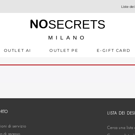
Liste dei
NO
SECRETS
MILANO
OUTLET AI
OUTLET PE
E-GIFT CARD
ORTO
LISTA DEI DES
oni di servizio
Cerca una lista 
ta di recesso