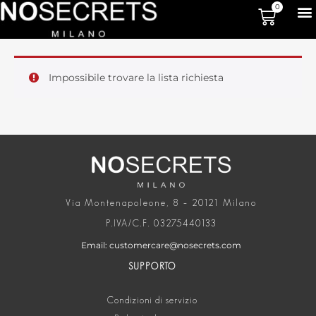
0
Impossibile trovare la lista richiesta
Via Montenapoleone, 8 – 20121 Milano
P.IVA/C.F. 03275440133
Email: customercare@nosecrets.com
SUPPORTO
Condizioni di servizio