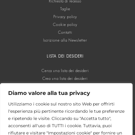
Richiesta di recesso
Taglie
Privacy policy
Cookie policy
Contatti
Iscrizione alla Newsletter
LISTA DEI DESIDERI
Cerca una lista dei desideri
Crea una lista dei desideri
Diamo valore alla tua privacy
SOCIAL
Utilizziamo i cookie sul nostro sito Web per offrirti
l'esperienza più pertinente ricordando le tue preferenze
e ripetendo le visite. Cliccando su "Accetta tutto",
acconsenti all'uso di TUTTI i cookie. Tuttavia, puoi
rifiutare e visitare "Impostazioni cookie" per fornire un