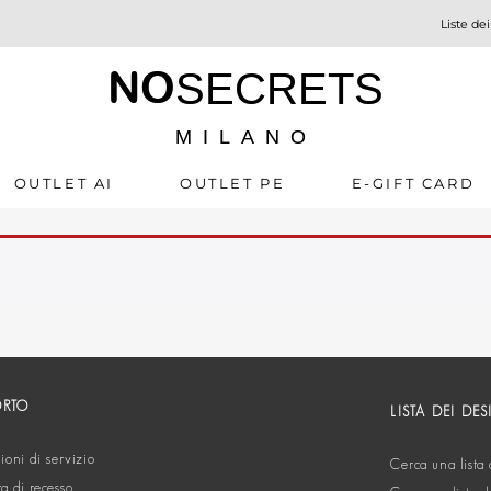
Liste dei
NO
SECRETS
MILANO
OUTLET AI
OUTLET PE
E-GIFT CARD
ORTO
LISTA DEI DES
oni di servizio
Cerca una lista 
ta di recesso