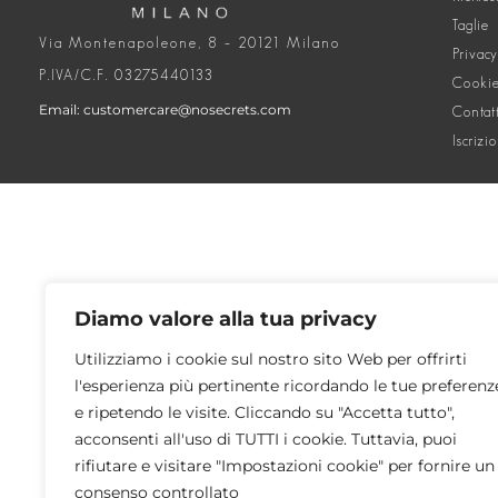
Taglie
Via Montenapoleone, 8 – 20121 Milano
Privacy
P.IVA/C.F. 03275440133
Cookie
Email: customercare@nosecrets.com
Contat
Iscrizi
Diamo valore alla tua privacy
Utilizziamo i cookie sul nostro sito Web per offrirti
l'esperienza più pertinente ricordando le tue preferenz
e ripetendo le visite. Cliccando su "Accetta tutto",
acconsenti all'uso di TUTTI i cookie. Tuttavia, puoi
rifiutare e visitare "Impostazioni cookie" per fornire un
consenso controllato