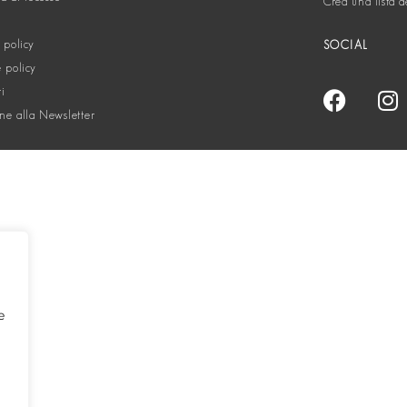
Crea una lista d
 policy
SOCIAL
 policy
ti
one alla Newsletter
e