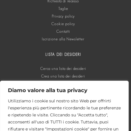
Richiesta di recesso
Taglie
Privacy policy
Cookie policy
Contatti
Iscrizione alla Newsletter
LISTA DEI DESIDERI
Cerca una lista dei desideri
Crea una lista dei desideri
Diamo valore alla tua privacy
SOCIAL
Utilizziamo i cookie sul nostro sito Web per offrirti
l'esperienza più pertinente ricordando le tue preferenze
e ripetendo le visite. Cliccando su "Accetta tutto",
acconsenti all'uso di TUTTI i cookie. Tuttavia, puoi
rifiutare e visitare "Impostazioni cookie" per fornire un