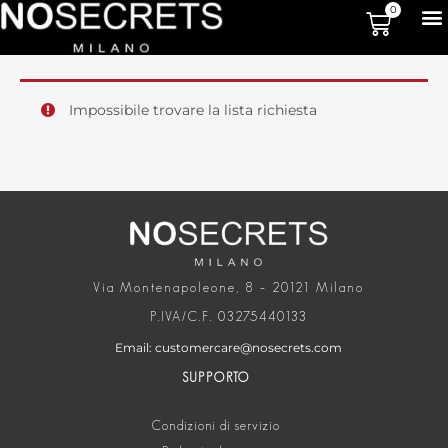
0
Impossibile trovare la lista richiesta
Via Montenapoleone, 8 – 20121 Milano
P.IVA/C.F. 03275440133
Email: customercare@nosecrets.com
SUPPORTO
Condizioni di servizio