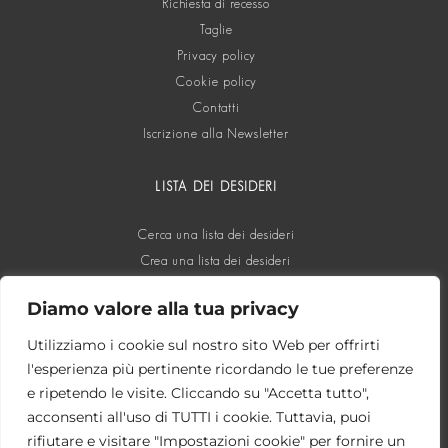
Richiesta di recesso
Taglie
Privacy policy
Cookie policy
Contatti
Iscrizione alla Newsletter
LISTA DEI DESIDERI
Cerca una lista dei desideri
Crea una lista dei desideri
Diamo valore alla tua privacy
SOCIAL
Utilizziamo i cookie sul nostro sito Web per offrirti
l'esperienza più pertinente ricordando le tue preferenze
e ripetendo le visite. Cliccando su "Accetta tutto",
acconsenti all'uso di TUTTI i cookie. Tuttavia, puoi
rifiutare e visitare "Impostazioni cookie" per fornire un