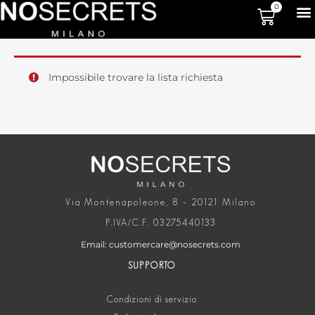
0
Impossibile trovare la lista richiesta
Via Montenapoleone, 8 – 20121 Milano
P.IVA/C.F. 03275440133
Email: customercare@nosecrets.com
SUPPORTO
Condizioni di servizio