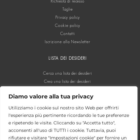
Richiesta di recesso
Taglie
Privacy policy
Cookie policy
Contatti
Iscrizione alla Newsletter
LISTA DEI DESIDERI
Cerca una lista dei desideri
Crea una lista dei desideri
Diamo valore alla tua privacy
SOCIAL
Utilizziamo i cookie sul nostro sito Web per offrirti
l'esperienza più pertinente ricordando le tue preferenze
e ripetendo le visite. Cliccando su "Accetta tutto",
acconsenti all'uso di TUTTI i cookie. Tuttavia, puoi
rifiutare e visitare "Impostazioni cookie" per fornire un