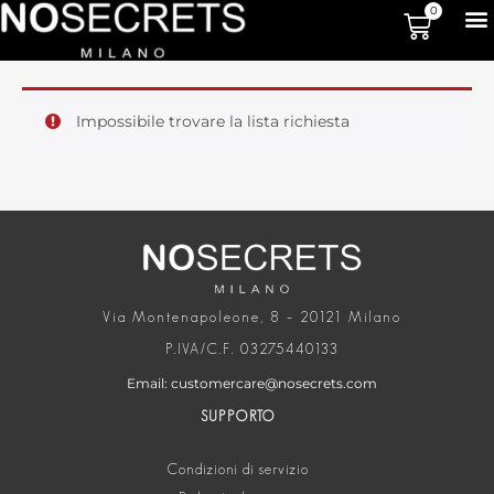
0
Impossibile trovare la lista richiesta
Via Montenapoleone, 8 – 20121 Milano
P.IVA/C.F. 03275440133
Email: customercare@nosecrets.com
SUPPORTO
Condizioni di servizio