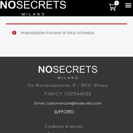
0
Impossibile trovare la lista richiesta
Via Montenapoleone, 8 – 20121 Milano
P.IVA/C.F. 03275440133
Email: customercare@nosecrets.com
SUPPORTO
Condizioni di servizio