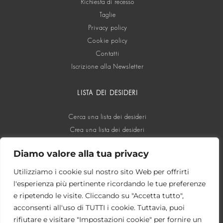
Richiesta di recesso
Taglie
Privacy policy
Cookie policy
Contatti
Iscrizione alla Newsletter
LISTA DEI DESIDERI
Cerca una lista dei desideri
Crea una lista dei desideri
Diamo valore alla tua privacy
SOCIAL
Utilizziamo i cookie sul nostro sito Web per offrirti
l'esperienza più pertinente ricordando le tue preferenze
e ripetendo le visite. Cliccando su "Accetta tutto",
acconsenti all'uso di TUTTI i cookie. Tuttavia, puoi
rifiutare e visitare "Impostazioni cookie" per fornire un