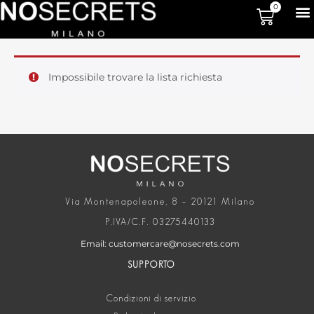
0
Impossibile trovare la lista richiesta
Via Montenapoleone, 8 – 20121 Milano
P.IVA/C.F. 03275440133
Email: customercare@nosecrets.com
SUPPORTO
Condizioni di servizio