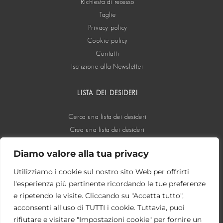
Richiesta di recesso
Taglie
Privacy policy
Cookie policy
Contatti
Iscrizione alla Newsletter
LISTA DEI DESIDERI
Cerca una lista dei desideri
Crea una lista dei desideri
Diamo valore alla tua privacy
SOCIAL
Utilizziamo i cookie sul nostro sito Web per offrirti
l'esperienza più pertinente ricordando le tue preferenze
e ripetendo le visite. Cliccando su "Accetta tutto",
acconsenti all'uso di TUTTI i cookie. Tuttavia, puoi
rifiutare e visitare "Impostazioni cookie" per fornire un