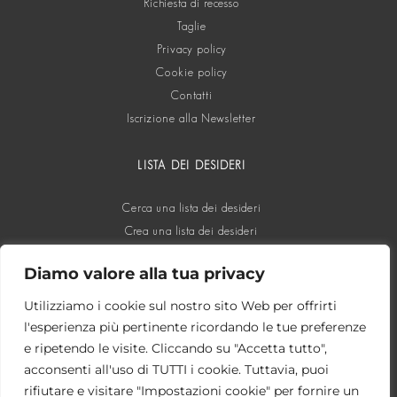
Richiesta di recesso
Taglie
Privacy policy
Cookie policy
Contatti
Iscrizione alla Newsletter
LISTA DEI DESIDERI
Cerca una lista dei desideri
Crea una lista dei desideri
Diamo valore alla tua privacy
SOCIAL
Utilizziamo i cookie sul nostro sito Web per offrirti
l'esperienza più pertinente ricordando le tue preferenze
e ripetendo le visite. Cliccando su "Accetta tutto",
acconsenti all'uso di TUTTI i cookie. Tuttavia, puoi
rifiutare e visitare "Impostazioni cookie" per fornire un