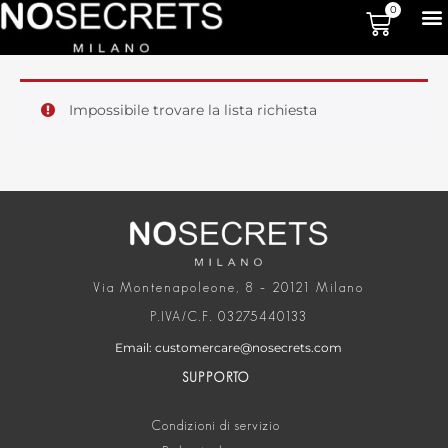
0
Impossibile trovare la lista richiesta
Via Montenapoleone, 8 – 20121 Milano
P.IVA/C.F. 03275440133
Email: customercare@nosecrets.com
SUPPORTO
Condizioni di servizio