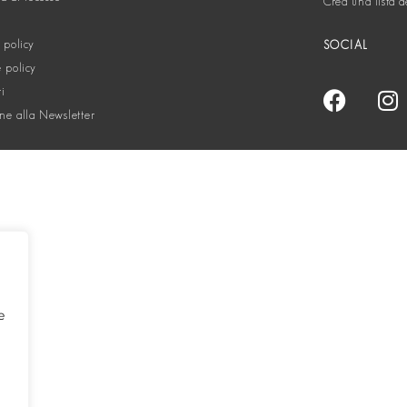
Crea una lista d
 policy
SOCIAL
 policy
ti
one alla Newsletter
e