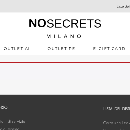
Liste dei
NO
SECRETS
MILANO
OUTLET AI
OUTLET PE
E-GIFT CARD
ORTO
LISTA DEI DES
oni di servizio
Cerca una lista 
ta di recesso