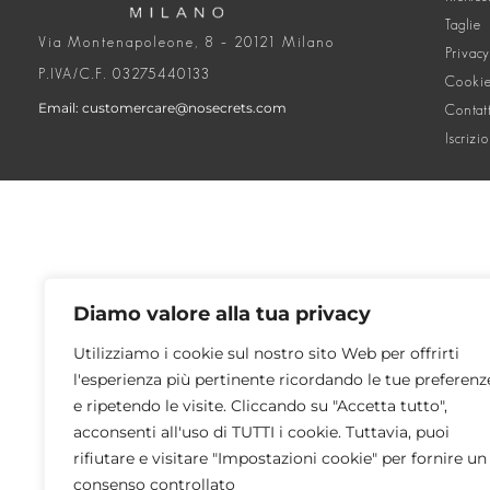
Taglie
Via Montenapoleone, 8 – 20121 Milano
Privacy
P.IVA/C.F. 03275440133
Cookie
Email: customercare@nosecrets.com
Contat
Iscrizi
Diamo valore alla tua privacy
Utilizziamo i cookie sul nostro sito Web per offrirti
l'esperienza più pertinente ricordando le tue preferenz
e ripetendo le visite. Cliccando su "Accetta tutto",
acconsenti all'uso di TUTTI i cookie. Tuttavia, puoi
rifiutare e visitare "Impostazioni cookie" per fornire un
consenso controllato