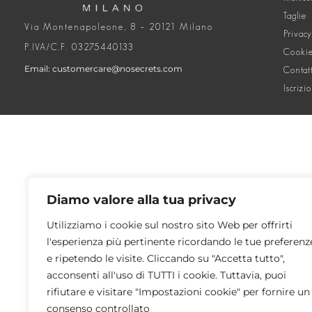
Taglie
Via Montenapoleone, 8 – 20121 Milano
Privacy
P.IVA/C.F. 03275440133
Cookie
Email: customercare@nosecrets.com
Contat
Iscrizi
Diamo valore alla tua privacy
Utilizziamo i cookie sul nostro sito Web per offrirti
l'esperienza più pertinente ricordando le tue preferenz
e ripetendo le visite. Cliccando su "Accetta tutto",
acconsenti all'uso di TUTTI i cookie. Tuttavia, puoi
rifiutare e visitare "Impostazioni cookie" per fornire un
consenso controllato