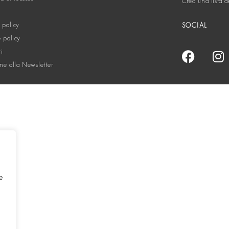
Crea una lista d
 policy
SOCIAL
 policy
ti
one alla Newsletter
e