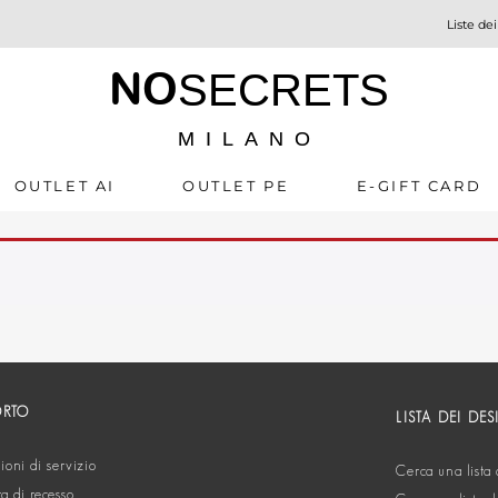
Liste dei
NO
SECRETS
MILANO
OUTLET AI
OUTLET PE
E-GIFT CARD
ORTO
LISTA DEI DES
oni di servizio
Cerca una lista 
ta di recesso