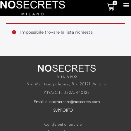
0
Impossibile trovare la lista richiesta
Via Montenapoleone, 8 – 20121 Milano
P.IVA/C.F. 03275440133
Email: customercare@nosecrets.com
SUPPORTO
Condizioni di servizio