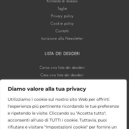
Richiesta di recesso
Taglie
Privacy policy
Cookie policy
Contatti
Iscrizione alla Newsletter
LISTA DEI DESIDERI
Cerca una lista dei desideri
Crea una lista dei desideri
Diamo valore alla tua privacy
SOCIAL
Utilizziamo i cookie sul nostro sito Web per offrirti
l'esperienza più pertinente ricordando le tue preferenze
e ripetendo le visite. Cliccando su "Accetta tutto",
acconsenti all'uso di TUTTI i cookie. Tuttavia, puoi
rifiutare e visitare "Impostazioni cookie" per fornire un