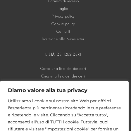
Richiesta di recesso
Taglie
Privacy policy
Cookie policy
Contatti
Iscrizione alla Newsletter
LISTA DEI DESIDERI
Cerca una lista dei desideri
Crea una lista dei desideri
Diamo valore alla tua privacy
SOCIAL
Utilizziamo i cookie sul nostro sito Web per offrirti
l'esperienza più pertinente ricordando le tue preferenze
e ripetendo le visite. Cliccando su "Accetta tutto",
acconsenti all'uso di TUTTI i cookie. Tuttavia, puoi
rifiutare e visitare "Impostazioni cookie" per fornire un