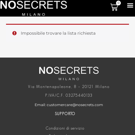
0
Impossibile trovare la lista richiesta
Via Montenapoleone, 8 – 20121 Milano
P.IVA/C.F. 03275440133
Email: customercare@nosecrets.com
SUPPORTO
Condizioni di servizio